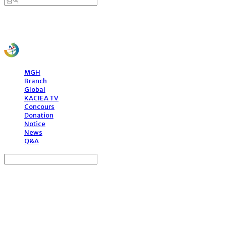
사)한국문화예술국제교류협회
MGH
Branch
Global
KACIEA TV
Concours
Donation
Notice
News
Q&A
Search
검색
Log In
로그인
Cart
장바구니