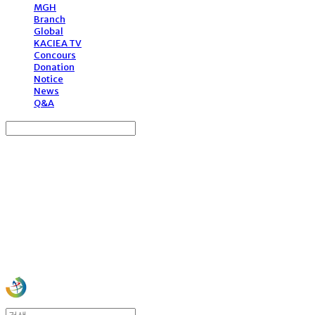
MGH
Branch
Global
KACIEA TV
Concours
Donation
Notice
News
Q&A
Search
검색
Log In
로그인
Cart
장바구니
사)한국문화예술국제교류협회