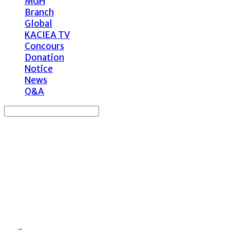
MGH
Branch
Global
KACIEA TV
Concours
Donation
Notice
News
Q&A
Search
검색
Log In
로그인
Cart
장바구니
사)한국문화예술국제교류