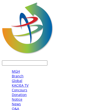
LOG IN
로그인
MGH
Branch
Global
KACIEA TV
Concours
Donation
Notice
News
Q&A